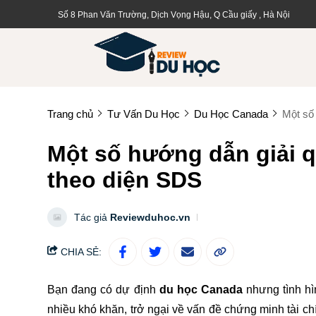
Số 8 Phan Văn Trường, Dịch Vọng Hậu, Q Cầu giấy , Hà Nội
Trang chủ
Tư Vấn Du Học
Du Học Canada
Một số
Một số hướng dẫn giải 
theo diện SDS
Tác giả
Reviewduhoc.vn
CHIA SẺ:
Bạn đang có dự định
du học Canada
nhưng tình hì
nhiều khó khăn, trở ngại về vấn đề chứng minh tài ch