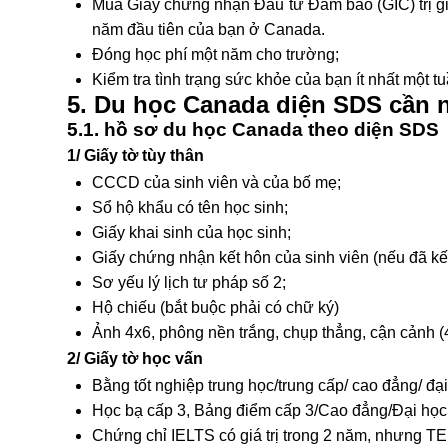
Mua Giấy chứng nhận Đầu tư Đảm bảo (GIC) trị gi
năm đầu tiên của bạn ở Canada.
Đóng học phí một năm cho trường;
Kiểm tra tình trạng sức khỏe của bạn ít nhất một t
5. Du học Canada diện SDS cần 
5.1. hồ sơ du học Canada theo diện SDS
1/ Giấy tờ tùy thân
CCCD của sinh viên và của bố mẹ;
Sổ hộ khẩu có tên học sinh;
Giấy khai sinh của học sinh;
Giấy chứng nhận kết hôn của sinh viên (nếu đã kế
Sơ yếu lý lịch tư pháp số 2;
Hộ chiếu (bắt buộc phải có chữ ký)
Ảnh 4x6, phông nền trắng, chụp thẳng, cận cảnh (
2/ Giấy tờ học vấn
Bằng tốt nghiệp trung học/trung cấp/ cao đẳng/ đạ
Học bạ cấp 3, Bảng điểm cấp 3/Cao đẳng/Đại học
Chứng chỉ IELTS có giá trị trong 2 năm, nhưng 