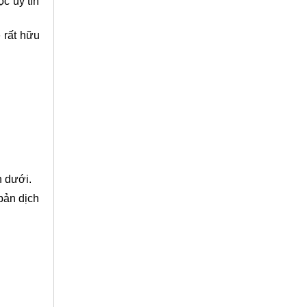
c uy tín
 rất hữu
n dưới.
 bản dịch