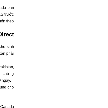
nada ban
ES trước
uốn theo
irect
cho sinh
cần phải
akistan,
ần chứng
0 ngày.
dụng cho
c Canada