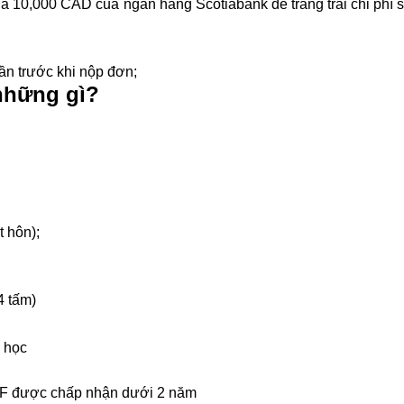
á 10,000 CAD của ngân hàng Scotiabank để trang trải chi phí s
uần trước khi nộp đơn;
những gì?
t hôn);
4 tấm)
i học
TEF được chấp nhận dưới 2 năm