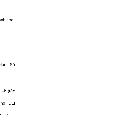
ành học.
a
 Nam. Số
-TEF
(đối
 nơi DLI