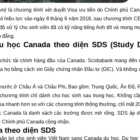
am)
là chương trình xét duyệt Visa ưu tiên do Chính phủ Ca
ó hiệu lực vào ngày 8 tháng 6 năm 2018, sau chương trình C
độ xử lý cho sinh viên đã có kỹ năng tiếng Anh tốt và mong m
o đẳng.
du học Canada theo diện SDS (Study D
 chức tài chính hàng đầu của Canada. Scotiabank mang đến 
của họ bằng cách xin Giấy chứng nhận Đầu tư (GIC). Và không 
nước ở Châu Á và Châu Phi, Bao gồm: Trung Quốc, Ấn Độ, P
 chương trình chỉ dành cho học sinh sau trung học. Không c
visa nhanh hơn so với các chương trình thông thường, chỉ mất 2
học Canada là danh sách các trường được mở rộng. SDS áp 
c Chính phủ Canada công nhận.
da theo diện SDS
thuận lợi cho sinh viên Việt Nam sang Canada du học. Du họ