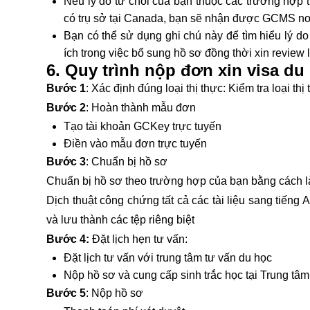
Nếu lý do từ chối của bạn thuộc các trường hợp t
có trụ sở tại Canada, bạn sẽ nhận được GCMS no
Bạn có thể sử dụng ghi chú này để tìm hiểu lý do
ích trong việc bổ sung hồ sơ đồng thời xin review 
6. Quy trình nộp đơn xin visa d
Bước 1
: Xác định đúng loại thị thực: Kiểm tra loại th
Bước 2
: Hoàn thành mẫu đơn
Tạo tài khoản GCKey trực tuyến
Điền vào mẫu đơn trực tuyến
Bước 3
: Chuẩn bị hồ sơ
Chuẩn bị hồ sơ theo trường hợp của bạn bằng cách l
Dịch thuật công chứng tất cả các tài liệu sang tiếng 
và lưu thành các tệp riêng biệt
Bước 4:
Đặt lịch hẹn tư vấn:
Đặt lịch tư vấn với trung tâm tư vấn du học
Nộp hồ sơ và cung cấp sinh trắc học tại Trung tâm
Bước 5
: Nộp hồ sơ